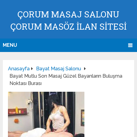
ÇORUM MASAJ SALONU
ÇORUM MASÖZ İLAN SİTESİ
MENU
Anasayfa
Bayat Masaj Salonu
Bayat Mutlu Son Masaj Güzel Bayanların Buluşma
Noktası Burası