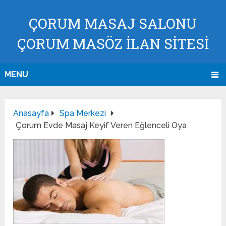
ÇORUM MASAJ SALONU
ÇORUM MASÖZ İLAN SİTESİ
MENU
Anasayfa
Spa Merkezi
Çorum Evde Masaj Keyif Veren Eğlenceli Oya