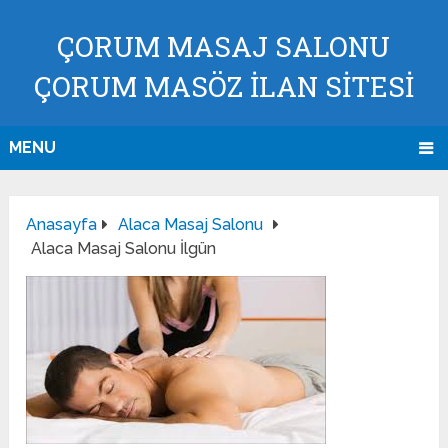
ÇORUM MASAJ SALONU
ÇORUM MASÖZ İLAN SİTESİ
MENU
Anasayfa
Alaca Masaj Salonu
Alaca Masaj Salonu İlgün