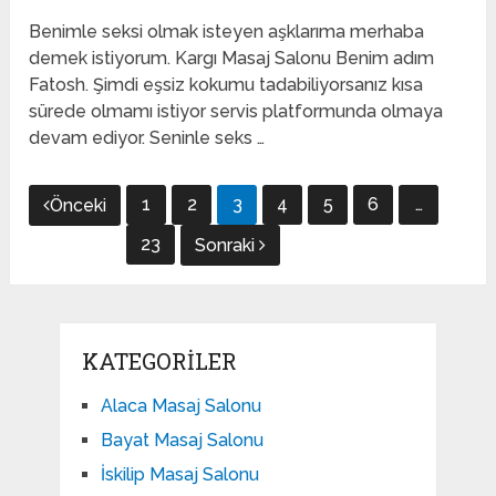
Benimle seksi olmak isteyen aşklarıma merhaba
demek istiyorum. Kargı Masaj Salonu Benim adım
Fatosh. Şimdi eşsiz kokumu tadabiliyorsanız kısa
sürede olmamı istiyor servis platformunda olmaya
devam ediyor. Seninle seks …
Yazı
1
2
3
4
5
6
…
Önceki
gezinmesi
23
Sonraki
KATEGORILER
Alaca Masaj Salonu
Bayat Masaj Salonu
İskilip Masaj Salonu